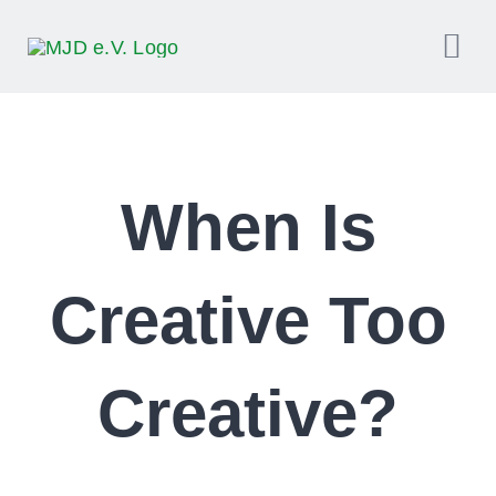
Zum
Inhalt
Tog
springen
Nav
Über uns
When Is
Empowerme
Rassismus
Creative Too
Projekte
Creative?