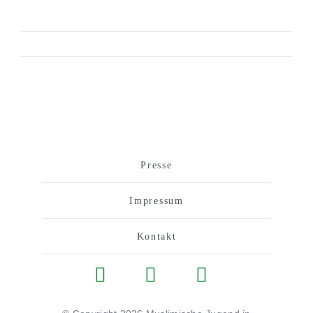
on When is creative too creative?
Presse
Impressum
Kontakt